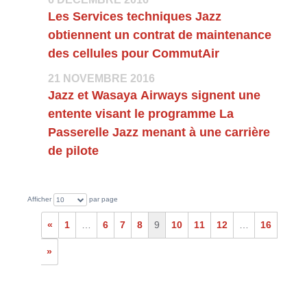
Les Services techniques Jazz
obtiennent un contrat de maintenance
des cellules pour CommutAir
21 NOVEMBRE 2016
Jazz et Wasaya Airways signent une
entente visant le programme La
Passerelle Jazz menant à une carrière
de pilote
Afficher
par page
10
«
1
…
6
7
8
9
10
11
12
…
16
»