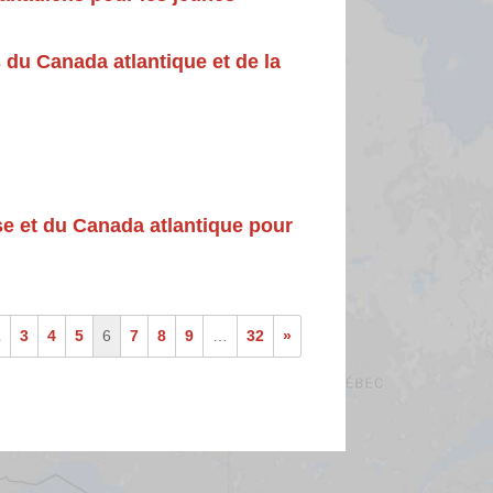
du Canada atlantique et de la
se et du Canada atlantique pour
2
3
4
5
6
7
8
9
…
32
»